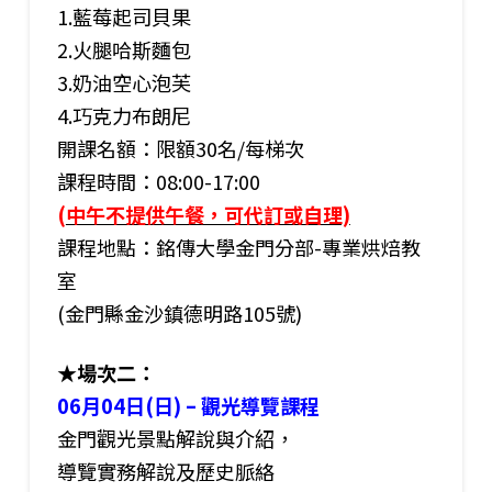
1.藍莓起司貝果
2.火腿哈斯麵包
3.奶油空心泡芙
4.巧克力布朗尼
開課名額：限額30名/每梯次
課程時間：08:00-17:00
(
中午不提供午餐，可代訂或自理)
課程地點：銘傳大學金門分部-專業烘焙教
室
(金門縣金沙鎮德明路105號)
★場次二：
06月04日(日) – 觀光導覽課程
金門觀光景點解說與介紹，
導覽實務解說及歷史脈絡