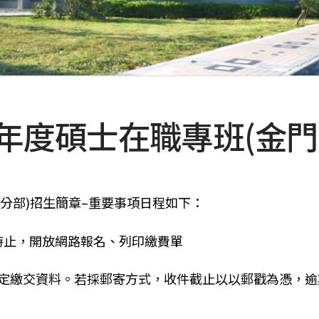
學年度碩士在職專班(金
門分部)招生簡章–重要事項日程如下：
26下午5時止，開放網路報名、列印繳費單
上傳/郵寄系所指定繳交資料。若採郵寄方式，收件截止以以郵戳為憑