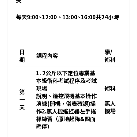
天
每天
9:00~12:00
、
13:00~16:00
共
24
小時
日
學
/
課程內容
期
術科
1. 2
公斤以下定位專業基
本級術科考試程序及考試
現場
術科
第
說明、遙控飛機基本操作
一
無人
演練
(
開機，儀表確認
)
操
天
機場
作
2.
無人機遙控器左手搖
桿練習（原地起降
&
四面
懸停）